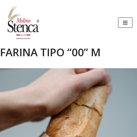
Vai
al
contenuto
FARINA TIPO “00” M