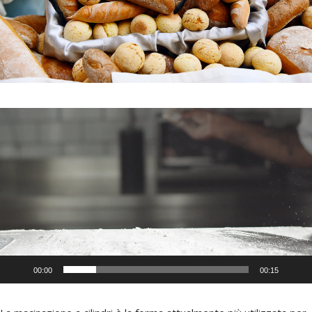
Video
Player
00:00
00:15