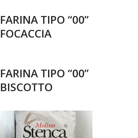
FARINA TIPO “00”
FOCACCIA
FARINA TIPO “00”
BISCOTTO