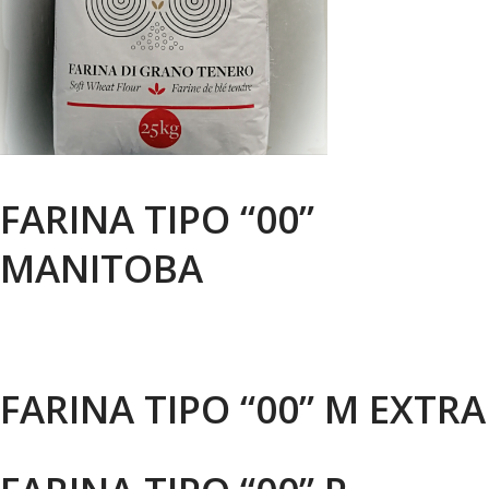
FARINA TIPO “00”
MANITOBA
FARINA TIPO “00” M EXTRA