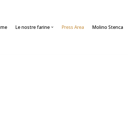
ome
Le nostre farine
Press Area
Molino Stenca